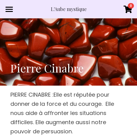
×
0
L'Aube mystique
LES CATÉGORIES DE LA BOUTIQUE
Accueil
Toutes les catégories
Boutique
Lexique minéraux
Qui suis je?
Pierre Cinabre
Contact
PIERRE CINABRE :Elle est réputée pour 
donner de la force et du courage.  Elle 
nous aide à affronter les situations 
difficiles. Elle augmente aussi notre 
pouvoir de persuasion. 