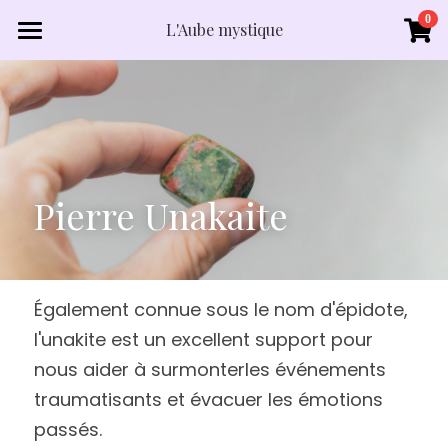
×
0
L'Aube mystique
LES CATÉGORIES DE LA BOUTIQUE
Accueil
Toutes les catégories
Boutique
Lexique minéraux
Pierre Unakaite
Qui suis je?
Contact
Également connue sous le nom d'épidote, 
l'unakite est un excellent support pour 
nous aider à surmonterles événements 
traumatisants et évacuer les émotions 
passés.