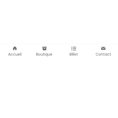
Accueil
Boutique
Billet
Contact
Laubemystique@gmail.com
Termes et Conditions