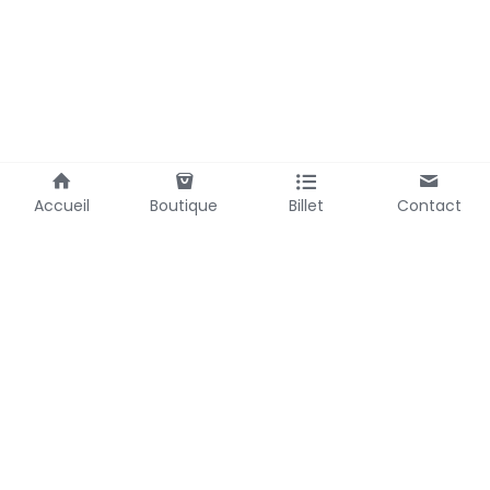
Accueil
Boutique
Billet
Contact
Laubemystique@gmail.com
Termes et Conditions