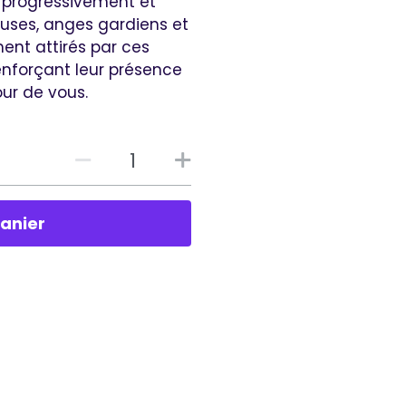
er progressivement et
euses, anges gardiens et
ment attirés par ces
enforçant leur présence
our de vous.
panier