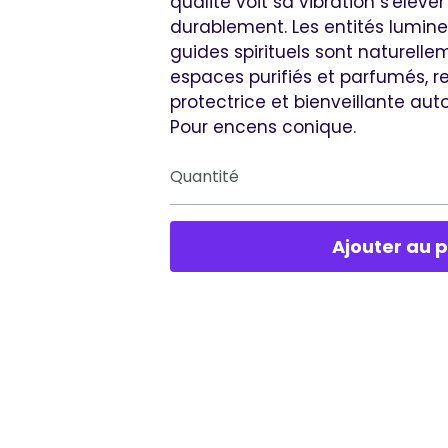
qualité voit sa vibration s'élev
durablement. Les entités lumin
guides spirituels sont naturelle
espaces purifiés et parfumés, r
protectrice et bienveillante aut
Pour encens conique.
Quantité
Ajouter au 