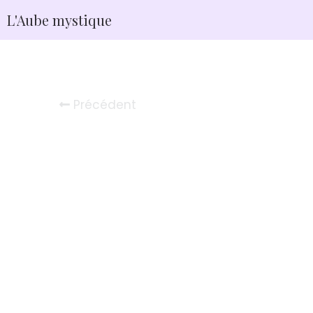
L'Aube mystique
Précédent