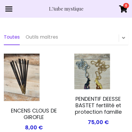
0
×
L'Aube mystique
LES CATÉGORIES DE LA BOUTIQUE
Accueil
Boutique
Toutes les catégories
Toutes
Outils maîtres
Lexique minéraux
Qui suis je?
Contact
PENDENTIF DEESSE
BASTET fertilité et
ENCENS CLOUS DE
protection famille
GIROFLE
75,00 €
8,00 €