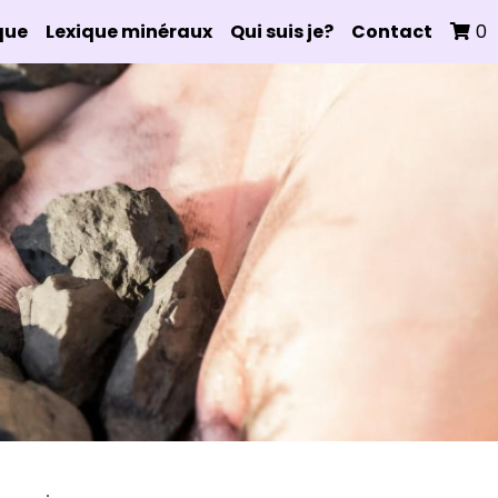
que
Lexique minéraux
Qui suis je?
Contact
0