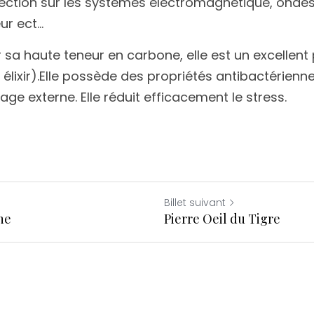
tection sur les systèmes électromagnétique, ondes 
r ect... 
r sa haute teneur en carbone, elle est un excellent 
en élixir).Elle possède des propriétés antibactérienne
age externe. Elle réduit efficacement le stress.
Billet suivant
he
Pierre Oeil du Tigre