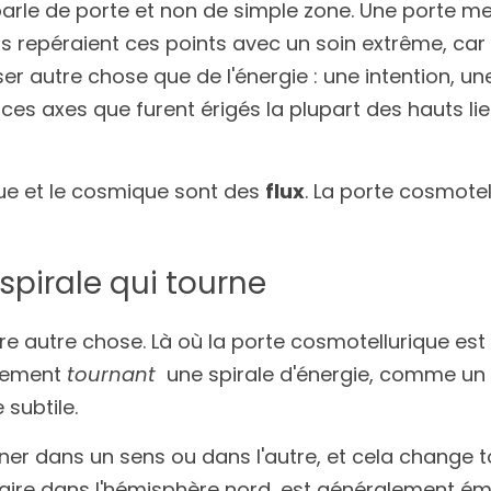
arle de porte et non de simple zone. Une porte met
 repéraient ces points avec un soin extrême, car i
er autre chose que de l'énergie : une intention, une
ces axes que furent érigés la plupart des hauts lieu
rique et le cosmique sont des 
flux
. La porte cosmotell
a spirale qui tourne
re autre chose. Là où la porte cosmotellurique est un
vement 
tournant
  une spirale d'énergie, comme un t
 subtile.
ner dans un sens ou dans l'autre, et cela change to
re dans l'hémisphère nord, est généralement émissif 