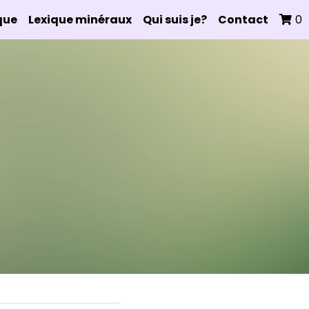
que
Lexique minéraux
Qui suis je?
Contact
0