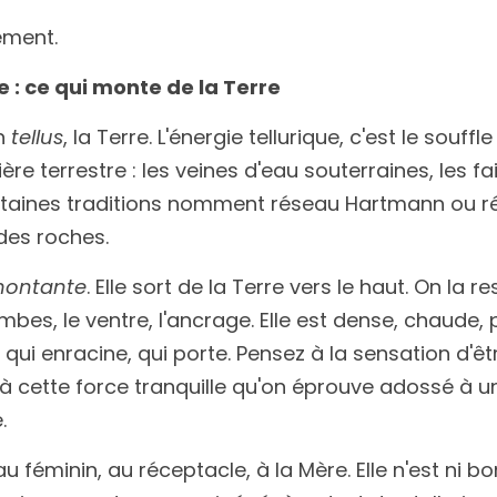
ement.
e : ce qui monte de la Terre
n 
tellus
, la Terre. L'énergie tellurique, c'est le souffle
re terrestre : les veines d'eau souterraines, les fail
rtaines traditions nomment réseau Hartmann ou rés
des roches.
ontante
. Elle sort de la Terre vers le haut. On la 
ambes, le ventre, l'ancrage. Elle est dense, chaude, p
t, qui enracine, qui porte. Pensez à la sensation d'êt
à cette force tranquille qu'on éprouve adossé à un 
.
e au féminin, au réceptacle, à la Mère. Elle n'est ni 