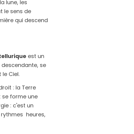
a lune, les 
t le sens de 
umière qui descend 
ellurique
 est un 
e descendante, se 
le Ciel.
it : la Terre 
nt se forme une 
colonne, un axe vertical. Ce n'est pas une simple concentration d'énergie : c'est un 
 rythmes  heures, 