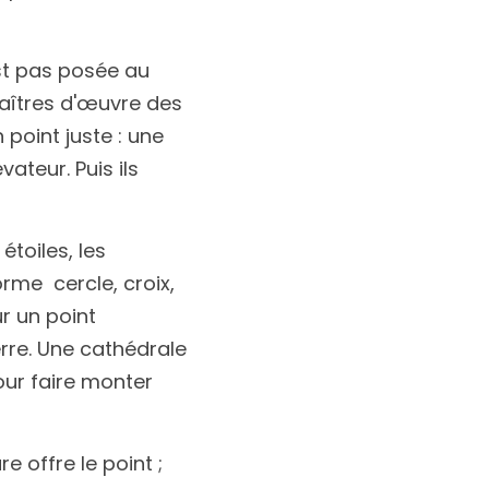
st pas posée au 
aîtres d'œuvre des 
point juste : une 
porte cosmotellurique, un bon courant tellurique, parfois un vortex élévateur. Puis ils 
étoiles, les 
me  cercle, croix, 
r un point 
rre. Une cathédrale 
ur faire monter 
re offre le point ; 