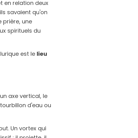
 en relation deux 
ls savaient qu'on 
 prière, une 
x spirituels du 
urique est le 
lieu 
 axe vertical, le 
ourbillon d'eau ou 
ut. Un vortex qui 
: il projette, il 