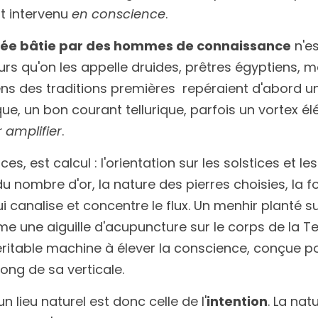
t intervenu 
en conscience
.
rée bâtie par des hommes de connaissance
 n'e
urs qu'on les appelle druides, prêtres égyptiens, m
ns des traditions premières  repéraient d'abord un 
 amplifier
.
es, est calcul : l'orientation sur les solstices et les 
u nombre d'or, la nature des pierres choisies, la for
 canalise et concentre le flux. Un menhir planté su
me une aiguille d'acupuncture sur le corps de la Te
ritable machine à élever la conscience, conçue po
 long de sa verticale.
n lieu naturel est donc celle de l'
intention
. La natu