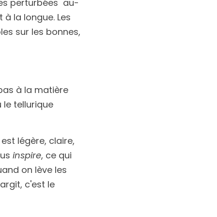
ques perturbées  au-
à la longue. Les 
les sur les bonnes, 
pas à la matière 
le tellurique 
st légère, claire, 
ous 
inspire
, ce qui 
uand on lève les 
it, c'est le 