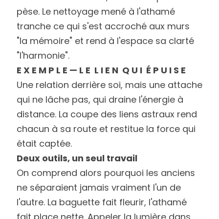
pèse. Le nettoyage mené à l'athamé 
tranche ce qui s'est accroché aux murs 
"la mémoire" et rend à l'espace sa clarté 
"l'harmonie".
E X E M P L E — L E  L I E N  Q U I  É P U I S E
Une relation derrière soi, mais une attache 
qui ne lâche pas, qui draine l'énergie à
distance. La coupe des liens astraux rend 
chacun à sa route et restitue la force qui
était captée.
Deux outils, un seul travail
On comprend alors pourquoi les anciens 
ne séparaient jamais vraiment l'un de 
l'autre. La baguette fait fleurir, l'athamé 
fait place nette. Appeler la lumière dans 