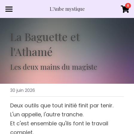
×
0
L'Aube mystique
LES CATÉGORIES DE LA BOUTIQUE
Accueil
Toutes les catégories
La Baguette et 
Boutique
l'Athamé
Lexique minéraux
Qui suis je?
Les deux mains du magiste
Contact
30 juin 2026
Deux outils que tout initié finit par tenir. 
L'un appelle, l'autre tranche.
Et c'est ensemble qu'ils font le travail 
complet.